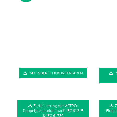
DATENBLATT HERUNTERLADEN
I
Zertifizierung der ASTRO-
Z
Doppelglasmodule nach IEC 61215
Eingl
& IEC 61730