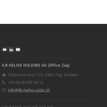
ILB HELIOS HOLDING AG (Office Zug)
Chamerstrasse 175, 6300, Zug, Schweiz
+41 (0) 58 585 98 10
info@ilb-helios-solar.ch