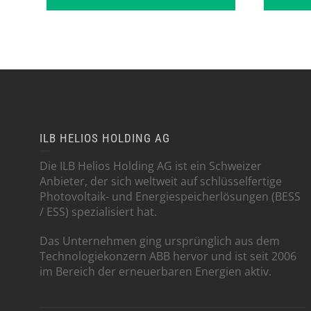
ILB HELIOS HOLDING AG
Die ILB Helios Holding AG ist ein Schweizer
Anbieter, der sich weltweit auf schlüsselfertige
Photovoltaik- und Energiespeicherlösungen (BESS
/ ESS) spezialisiert hat.
Das Unternehmen ging ursprünglich aus dem
Technologiekonzern ABB hervor und ist seit 2006
im Bereich der erneuerbaren Energien aktiv.